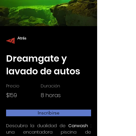
Atrás
Dreamgate y
lavado de autos
Precio
Duración
$159
8 horas
Inscribirse
Descubra la dualidad de 
Carwash
 : 
una encantadora piscina de 