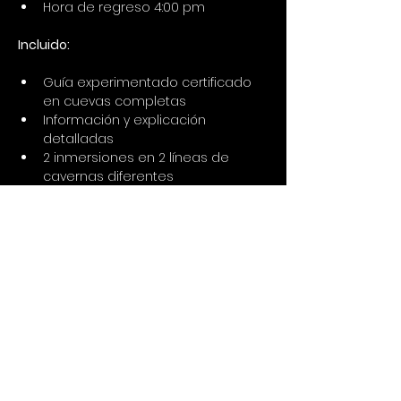
Hora de regreso 4:00 pm
Incluido:
Guía experimentado certificado 
en cuevas completas
Información y explicación 
detalladas
2 inmersiones en 2 líneas de 
cavernas diferentes
Agua entre las inmersiones
Pesos
Tanques de aluminio de 12 litros
Equipo completo (traje de 
neopreno, máscara, BCD, aletas y 
regulador)
Transporte
Qué llevar: