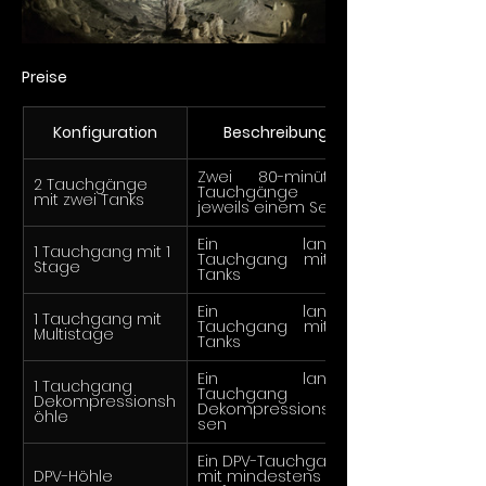
Preise
Konfiguration
Beschreibung
Zwei 80-minütige 
2 Tauchgänge 
Tauchgänge mit 
mit zwei Tanks
jeweils einem Set
Ein langer 
1 Tauchgang mit 1 
Tauchgang mit 3 
Stage
Tanks
Ein langer 
1 Tauchgang mit 
Tauchgang mit 4 
Multistage
Tanks
Ein langer 
1 Tauchgang 
Tauchgang mit 
Dekompressionsh
Dekompressionsga
öhle
sen
Ein DPV-Tauchgang 
DPV-Höhle
mit mindestens 1 