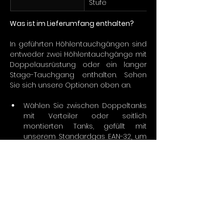
Stufe
Was ist im Lieferumfang enthalten?
In geführten Höhlentauchgängen sind 
entweder zwei Höhlentauchgänge mit 
Doppelausrüstung oder ein langer 
Stage-Tauchgang enthalten. Sehen 
Sie sich unsere Optionen oben an.
Wählen Sie zwischen Doppeltanks 
mit Verteiler oder seitlich 
montierten Tanks, gefüllt mit 
unserem Standardgas EAN-32, um 
physiologische Auswirkungen zu 
reduzieren und längere 
Tauchgänge in mittleren Tiefen zu 
ermöglichen (Ausnahme: Für 
geplantes 
Dekompressionstauchen in 
Höhlen sind andere 
Gasmischungen erforderlich).