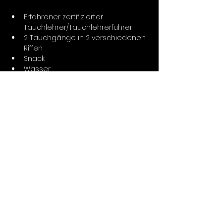
Erfahrener zertifizierter 
Tauchlehrer/Tauchlehrerführer
2 Tauchgänge in 2 verschiedenen 
Riffen
Snack
Wasser
Gewichte
12-Liter-Aluminiumtank
Komplette Ausrüstung 
(Neoprenanzug, Maske, 
Tarierweste, Flossen und 
Atemregler)
Highlights:
Zweitlängstes Barriereriff der Welt
Große Vielfalt an Tauchplätzen, 
einschließlich Schiffswracks
Korallen und tropische 
Meeresfauna