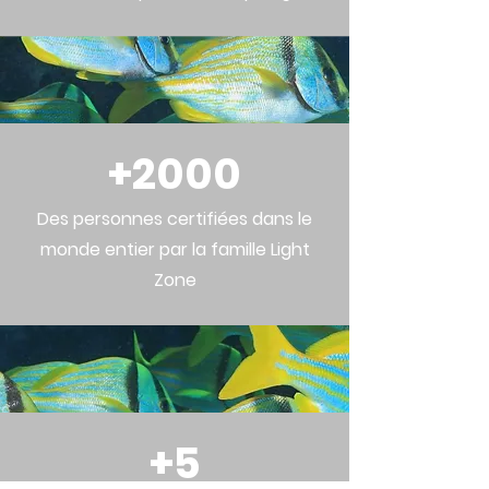
+2000
Des personnes certifiées dans le
monde entier par la famille Light
Zone
+5