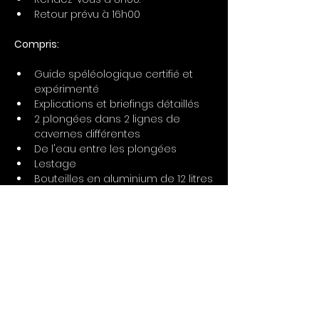
Retour prévu à 16h00
Compris:
Guide spéléologique certifié et 
expérimenté
Explications et briefings détaillés
2 plongées dans 2 lignes de 
cavernes différentes
De l'eau entre les plongées
Lestage
Bouteilles en aluminium de 12 litres
Équipement complet 
(combinaison, masque, gilet 
stabilisateur, palmes et 
détendeur)
Transport
Que faut-il apporter :
500 MXN de frais d'entrée en 